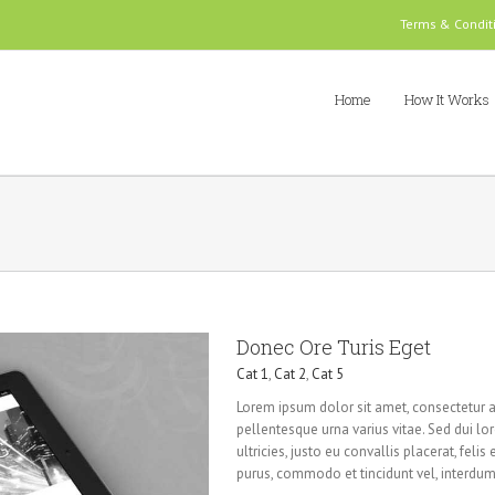
Terms & Condit
Home
How It Works
Donec Ore Turis Eget
Cat 1
,
Cat 2
,
Cat 5
Lorem ipsum dolor sit amet, consectetur a
pellentesque urna varius vitae. Sed dui lo
ultricies, justo eu convallis placerat, felis
purus, commodo et tincidunt vel, interdum 