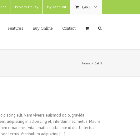
ions
Privacy Policy
My Account
CART
Features
Buy Online
Contact
Home
/
Cat 5
dipiscing elit. Nam viverra euismod odio, gravida
rem, adipiscing in adipiscing et, interdum nec metus. Mauris
 enim ornare nisi, vitae mattis nulla ante id dui. Ut lectus
sed lectus. Vestibulum adipiscing [...]